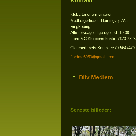
Kontakt
Klubaftener om vinteren:
Medborgerhuset, Herningvej 7A i
Ringkøbing.
Alle torsdage i lige uger, kl. 19.00.
Fjord MC Klubbens konto: 7670-282
Oldtimerløbets Konto. 7670-5647479
fjordmc6
950@gmai
l.com
Bliv Medlem
Seneste billeder: