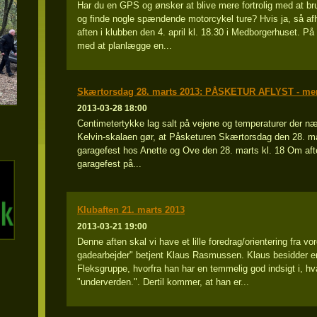
Har du en GPS og ønsker at blive mere fortrolig med at br
og finde nogle spændende motorcykel ture? Hvis ja, så af
aften i klubben den 4. april kl. 18.30 i Medborgerhuset. 
med at planlægge en...
Skærtorsdag 28. marts 2013: PÅSKETUR AFLYST - men 
2013-03-28 18:00
Centimetertykke lag salt på vejene og temperaturer der næ
Kelvin-skalaen gør, at Påsketuren Skærtorsdag den 28. mar
garagefest hos Anette og Ove den 28. marts kl. 18 Om afte
garagefest på...
Klubaften 21. marts 2013
2013-03-21 19:00
Denne aften skal vi have et lille foredrag/orientering fra v
gadearbejder" betjent Klaus Rasmussen. Klaus besidder en b
Fleksgruppe, hvorfra han har en temmelig god indsigt i, hv
"underverden.". Dertil kommer, at han er...