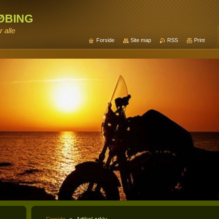
øbing
 alle
Forside
Site map
RSS
Print