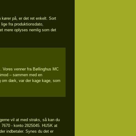
kører på, er det ret enkelt. Sort
lige fra produktionsdato,
et mere oplyses nemlig som det
. Vores venner fra Bøllinghus MC
tog imod – sammen med en
ing om dæk, var der kage kage, som
gerne vil at med straks, så kan du
r. 7670 - konto 2825045. HUSK at
 der indbetaler. Synes du det er