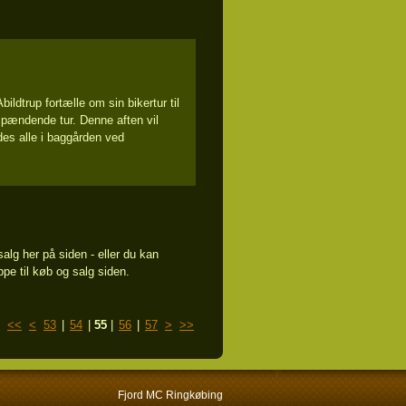
ldtrup fortælle om sin bikertur til
spændende tur. Denne aften vil
des alle i baggården ved
alg her på siden - eller du kan
ppe til køb og salg siden.
<<
<
53
|
54
|
55
|
56
|
57
>
>>
Fjord MC Ringkøbing