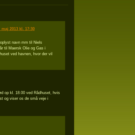
maj 2013 kl. 17:30
r oplyst navn mm til Niels
r til Maersk Olie og Gas i
huset ved havnen, hvor der vil
. Mød op kl. 18.00 ved Rådhuset, hvis
st og viser os de små veje i