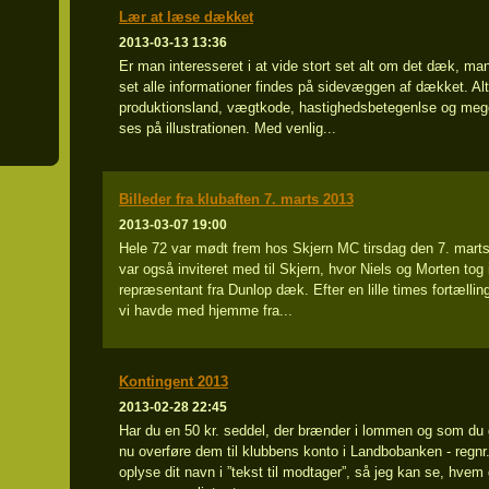
Lær at læse dækket
2013-03-13 13:36
Er man interesseret i at vide stort set alt om det dæk, man 
set alle informationer findes på sidevæggen af dækket. Alt 
produktionsland, vægtkode, hastighedsbetegenlse og meg
ses på illustrationen. Med venlig...
Billeder fra klubaften 7. marts 2013
2013-03-07 19:00
Hele 72 var mødt frem hos Skjern MC tirsdag den 7. marts
var også inviteret med til Skjern, hvor Niels og Morten 
repræsentant fra Dunlop dæk. Efter en lille times fortæll
vi havde med hjemme fra...
Kontingent 2013
2013-02-28 22:45
Har du en 50 kr. seddel, der brænder i lommen og som du 
nu overføre dem til klubbens konto i Landbobanken - regn
oplyse dit navn i ”tekst til modtager”, så jeg kan se, hvem