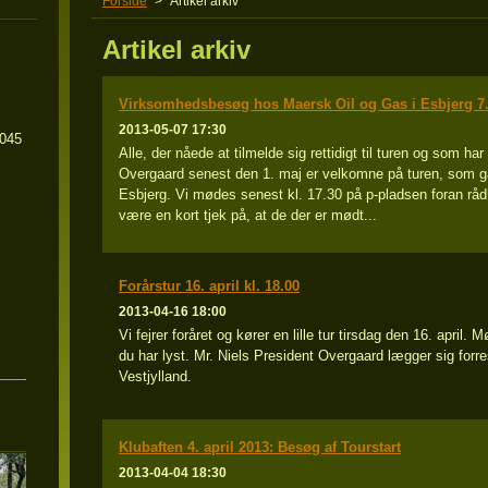
Forside
>
Artikel arkiv
Artikel arkiv
Virksomhedsbesøg hos Maersk Oil og Gas i Esbjerg 7. 
2013-05-07 17:30
5045
Alle, der nåede at tilmelde sig rettidigt til turen og som ha
Overgaard senest den 1. maj er velkomne på turen, som gå
Esbjerg. Vi mødes senest kl. 17.30 på p-pladsen foran råd
være en kort tjek på, at de der er mødt...
Forårstur 16. april kl. 18.00
2013-04-16 18:00
Vi fejrer foråret og kører en lille tur tirsdag den 16. april
du har lyst. Mr. Niels President Overgaard lægger sig forre
Vestjylland.
Klubaften 4. april 2013: Besøg af Tourstart
2013-04-04 18:30