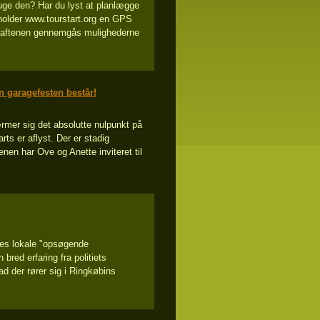
uge den? Har du lyst at planlægge
holder www.tourstart.org en GPS
På aftenen gennemgås mulighederne
garagefesten består!
rmer sig det absolutte nulpunkt på
ts er aflyst. Der er stadig
nen har Ove og Anette inviteret til
ores lokale "opsøgende
red erfaring fra politiets
ad der rører sig i Ringkøbins