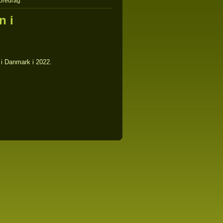
foredrag
n i
 i Danmark i 2022.