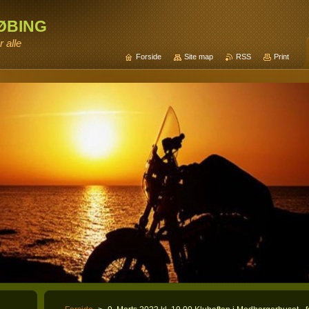
øbing
 alle
Forside
Site map
RSS
Print