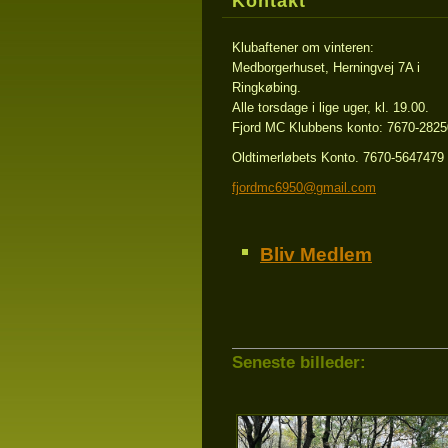
Kontakt
Klubaftener om vinteren:
Medborgerhuset, Herningvej 7A i
Ringkøbing.
Alle torsdage i lige uger, kl. 19.00.
Fjord MC Klubbens konto: 7670-282
Oldtimerløbets Konto. 7670-5647479
fjordmc6
950@gmai
l.com
Bliv Medlem
Seneste billeder: