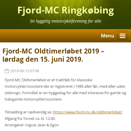
Fjord-MC Ringkøbing
En hyggelig motorcykelforening for alle
Menu
Fjord-MC Oldtimerløbet 2019 –
lørdag den 15. juni 2019.
2019-06-15 07:00
Fjord-MC Oldtimerløbet er et træf/løb for klassiske
motorcykler/scootere der er registreret i 1985 eller før, med eller uden
sidevogn. Formålet er en hyggedag for alle med interesse for gamle og
halvgamle motorcykler/scootere.
Tilmelding er nødvendig se:
https://www.fjord-mc.dk/oldtimerlobet/
Afgang fra Torvet ca. kl. 12.00.
Arrangører: Ingvar, Jean & Egon