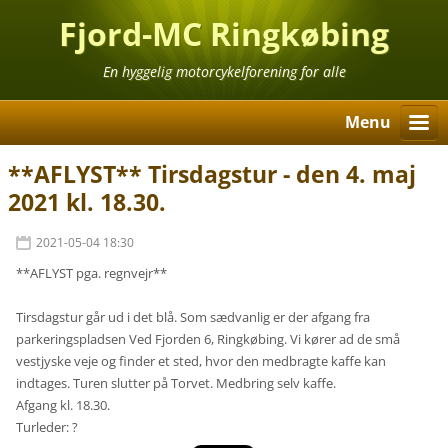
Fjord-MC Ringkøbing
En hyggelig motorcykelforening for alle
Menu
**AFLYST** Tirsdagstur - den 4. maj
2021 kl. 18.30.
2021-05-04 18:30
**AFLYST pga. regnvejr**
Tirsdagstur går ud i det blå. Som sædvanlig er der afgang fra
parkeringspladsen Ved Fjorden 6, Ringkøbing. Vi kører ad de små
vestjyske veje og finder et sted, hvor den medbragte kaffe kan
indtages. Turen slutter på Torvet. Medbring selv kaffe.
Afgang kl. 18.30.
Turleder: ?