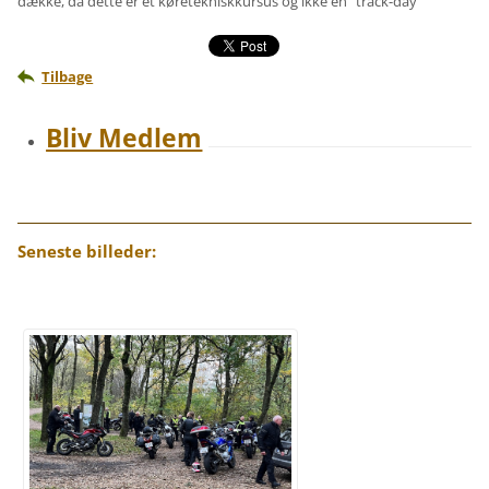
dække, da dette er et køretekniskkursus og ikke en "track-day
Tilbage
Bliv Medlem
Seneste billeder: