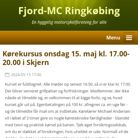
Fjord-MC Ringkøbing
En hyggelig motorcykelforening for alle
Menu
Kørekursus onsdag 15. maj kl. 17.00-
20.00 i Skjern
2024-05-15 17:00
Kurset er fuldtegnet. Alle møder op senest 16.50, så vi er klar kl. 17.00.
Der bliver serveret grillpølser og forfriskninger. Medlemmer, der ikke
nåede at tilmelde sig, er velkommen til at kigge forbi, og se, hvad
kurset går ud på. Egenbetalingen på 100 kr. afregnes ca. en uge før -
og de tilmeldte får mail om at indbetale. Kørelærer Michael Andersen
vil i løbet af 3 timer give os nogle køretekniske færdigheder - blandet
med teori og praktisk kørsel på banen. Tjek eget forsikringsselskab,
om du er dækket af forsikringen, hvis uheldet er ude. Normalt vil de