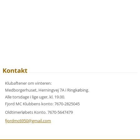
Kontakt
Klubaftener om vinteren:
Medborgerhuset, Herningvej 7A i Ringkøbing.
Alle torsdage i lige uger, kl. 19.00.
Fjord MC Klubbens konto: 7670-2825045
Oldtimerløbets Konto. 7670-5647479
fjordmc6
950@gmai
l.com