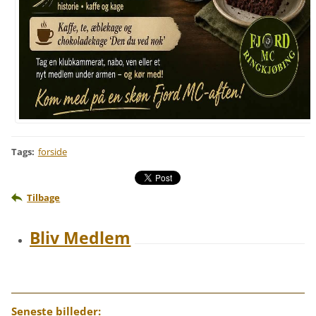
Tags
:
forside
Tilbage
Bliv Medlem
Seneste billeder: